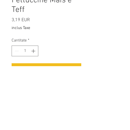
Fettuccine Mais e
Teff
3,19 EUR
Preț
inclus Taxe
Cantitate
*
Adaugă în coș
Ingredienti: farina di Mais ,farina di 
Teff,acqua.
seguici su