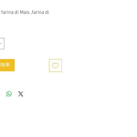
格
 farina di Mais ,farina di 
購物車