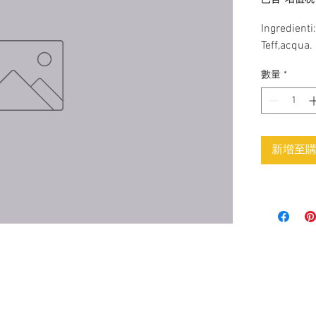
Ingredienti:
Teff,acqua.
數量
*
新增至
seguici su