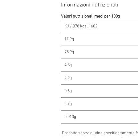
Informazioni nutrizionali
Valori nutrizionali medi per 100g
1602 KJ / 378 kcal
11.9g
75.9g
4.8g
2.9g
0.6g
2.9g
0.010g
Prodotto senza glutine specificatamente fo