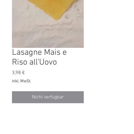
Lasagne Mais e
Riso all'Uovo
Preis
3,98 €
inkl. MwSt.
Nicht verfügbar
250g
ingredienti: farina di mais, farina
di riso, uova, acqua